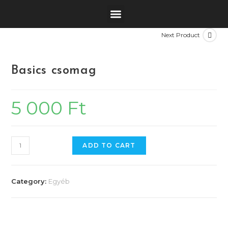
Next Product
Basics csomag
5 000
Ft
ADD TO CART
Category:
Egyéb