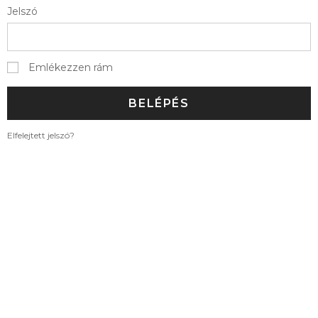
Jelszó
Emlékezzen rám
BELÉPÉS
Elfelejtett jelszó?