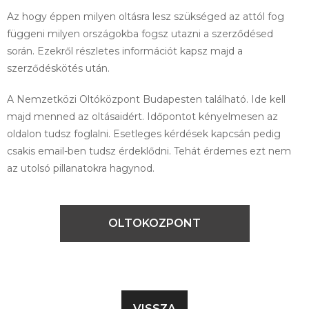
Az hogy éppen milyen oltásra lesz szükséged az attól fog
függeni milyen országokba fogsz utazni a szerződésed
során. Ezekről részletes információt kapsz majd a
szerződéskötés után.
A Nemzetközi Oltóközpont Budapesten található. Ide kell
majd menned az oltásaidért. Időpontot kényelmesen az
oldalon tudsz foglalni. Esetleges kérdések kapcsán pedig
csakis email-ben tudsz érdeklődni. Tehát érdemes ezt nem
az utolsó pillanatokra hagynod.
OLTOKOZPONT
VISSZA