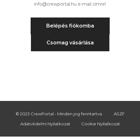
info@crewportal.hu e-mail címre!
Belépés fiókomba
Csomag vásárlása
© 2023 CrewPortal - Minden jog fenntartva.
ÁSZF
Adatvédelmi Nyilatkozat
Cookie Nyilatkozat